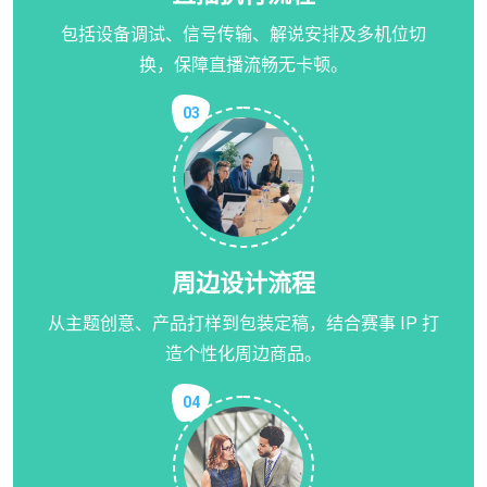
包括设备调试、信号传输、解说安排及多机位切
换，保障直播流畅无卡顿。
03
周边设计流程
从主题创意、产品打样到包装定稿，结合赛事 IP 打
造个性化周边商品。
04