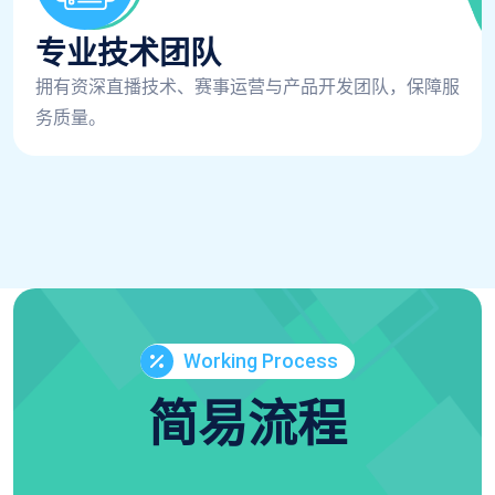
专业技术团队
拥有资深直播技术、赛事运营与产品开发团队，保障服
务质量。
Working Process
简易流程