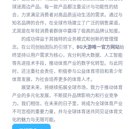
球迷周边产品。每一款产品都注重设计与功能性的结
合，力求满足消费者对高品质运动生活的需求。通过与
知名品牌的合作，在全球市场建立了广泛的销售渠道，
尤其是在年轻消费者群体中赢得了极高的品牌认知度。
的成功得益于其独特的业务模式和创新的管理理
念。在公司创始团队的引领下，
BG大游唯一官方网站
始
终坚持以用户需求为核心，充分利用大数据、人工智能
等先进技术手段，推动体育产业的数字化转型。与此同
时，还注重社会责任，积极参与公益体育项目和青少年
体育发展，为社会培养更多的体育人才。
展望未来，将继续拓展全球市场，致力于推动体育
产业的多元化发展，不断提升品牌影响力和行业竞争
力。我们相信，在未来的日子里，将成为全球体育产业
不可忽视的重要力量，并与全球体育迷共同见证体育文
化的魅力与无限可能。