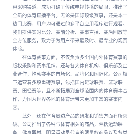
容采购渠道，成功打破了传统电视转播的局限，推出了
全新的体育直播平台。无论是国际顶级赛事，还是本土
热门比赛，用户均可通过的多平台应用程序进行观看。
我们提供实时比分、赛前分析、赛事直播、赛后回放等
全方位服务，致力于为用户带来最及时、最专业的观赛
体验。
在体育赛事方面，不仅负责多个国内外体育赛事的
版权采购和赛事组织，还与各大体育机构、俱乐部及企
业合作，推动赛事的市场化、品牌化和国际化。公司旗
下运营着多项重磅赛事，包括国内足球联赛、篮球联
赛、田径赛等，且不断拓展到全球范围内的体育赛事合
作，力图为世界各地的体育迷带来更加丰富的赛事内
容。
此外，还在体育周边产品的研发和销售方面有所突
破。公司推出了各种与体育相关的商品，包括运动装
备、健身器材、明星运动员代言的限量款商品以及各类