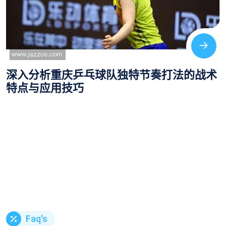
Faq's