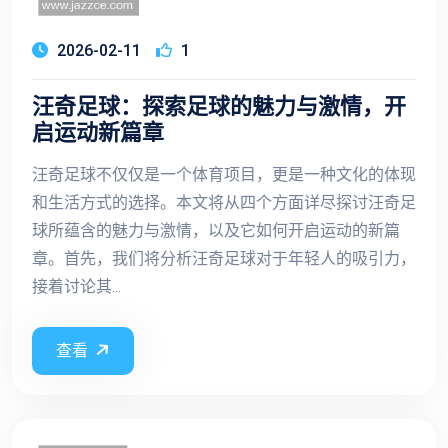
2026-02-11
1
汪奇足球：探索足球的魅力与激情，开
启运动新篇章
汪奇足球不仅仅是一个体育项目，更是一种文化的体现
和生活方式的选择。本文将从四个方面详尽探讨汪奇足
球所蕴含的魅力与激情，以及它如何开启运动的新篇
章。首先，我们将分析汪奇足球对于年轻人的吸引力，
接着讨论其...
查看