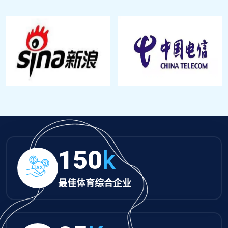
150
k
最佳体育综合企业