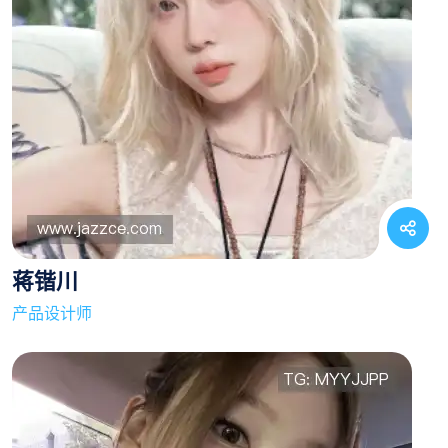
蒋锴川
产品设计师