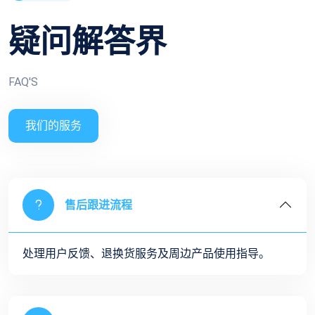
疑问解答界
FAQ'S
我们的服务
售后跟进流程
处理用户反馈、退换货服务及周边产品使用指导。