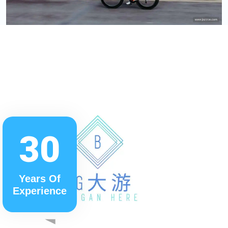
30
Years Of
Experience