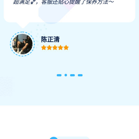
心忘记看喜欢的比赛啦～📊
郝如意